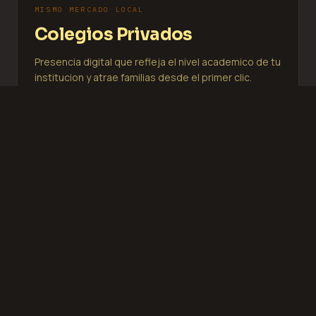
MISMO MERCADO LOCAL
Colegios Privados
Presencia digital que refleja el nivel academico de tu
institucion y atrae familias desde el primer clic.
EXPLORAR RUTA
MISMO MERCADO LOCAL
Coaches y Consultores
Independientes
Tu sitio que trabaja mientras vos trabajas: atrae
clientes, comunica tu metodologia y agenda
sesiones.
EXPLORAR RUTA