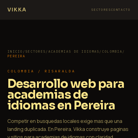
VIKKA
SECTORES
CONTACTO
INICIO
/
SECTORES
/
ACADEMIAS DE IDIOMAS
/
COLOMBIA
/
PEREIRA
COLOMBIA / RISARALDA
Desarrollo web para
academias de
idiomas en Pereira
Competir en busquedas locales exige mas que una
landing duplicada. En Pereira, Vikka construye paginas
y sitios para academias de idiomas con claridad