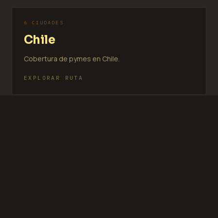
6 CIUDADES
Chile
Cobertura de pymes en Chile.
EXPLORAR RUTA
8 CIUDADES
Peru
Cobertura de pymes en Peru.
EXPLORAR RUTA
4 CIUDADES