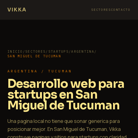
VIKKA
SECTORES
CONTACTO
INICIO
/
SECTORES
/
STARTUPS
/
ARGENTINA
/
SAN MIGUEL DE TUCUMAN
ARGENTINA / TUCUMAN
Desarrollo web para
startups en San
Miguel de Tucuman
Una pagina local no tiene que sonar generica para
posicionar mejor. En San Miguel de Tucuman, Vikka
construye paginas y sitios para startups con claridad