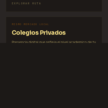
EXPLORAR RUTA
MISMO MERCADO LOCAL
Colegios Privados
Presencia digital que refleja el nivel academico de tu
institucion y atrae familias desde el primer clic.
EXPLORAR RUTA
MISMO MERCADO LOCAL
Plataformas Edtech
Arquitectura tecnica solida para productos
educativos digitales que necesitan escalar.